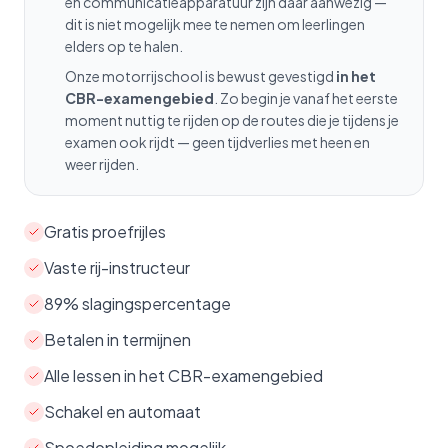
en communicatieapparatuur zijn daar aanwezig —
dit is niet mogelijk mee te nemen om leerlingen
elders op te halen.
Onze motorrijschool is bewust gevestigd
in het
CBR-examengebied
. Zo begin je vanaf het eerste
moment nuttig te rijden op de routes die je tijdens je
examen ook rijdt — geen tijdverlies met heen en
weer rijden.
Gratis proefrijles
Vaste rij-instructeur
89% slagingspercentage
Betalen in termijnen
Alle lessen in het CBR-examengebied
Schakel en automaat
Spoedopleiding mogelijk