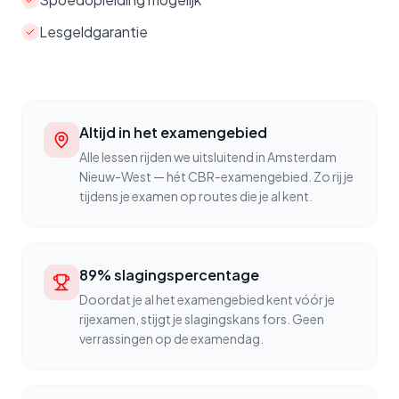
Lesgeldgarantie
Altijd in het examengebied
Alle lessen rijden we uitsluitend in Amsterdam
Nieuw-West — hét CBR-examengebied. Zo rij je
tijdens je examen op routes die je al kent.
89% slagingspercentage
Doordat je al het examengebied kent vóór je
rijexamen, stijgt je slagingskans fors. Geen
verrassingen op de examendag.