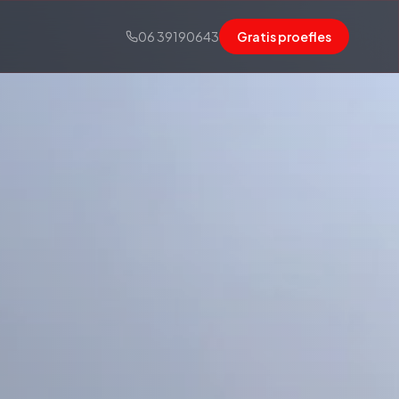
06 39190643
Gratis proefles