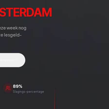
MSTERDAM
deze week nog
ze lesgeld-
tarieven
89%
Slagings-
percentage