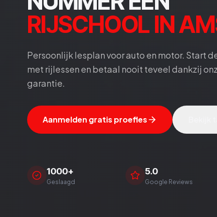
NUMMER ÉÉN
RIJSCHOOL IN A
Persoonlijk lesplan voor auto en motor. Start 
met rijlessen en betaal nooit teveel dankzij on
garantie.
Aanmelden gratis proefles
Bekijk 
1000+
5.0
Geslaagd
Google Reviews