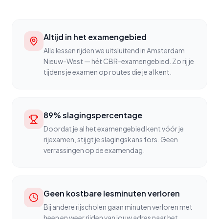
Altijd in het examengebied
Alle lessen rijden we uitsluitend in Amsterdam
Nieuw-West — hét CBR-examengebied. Zo rij je
tijdens je examen op routes die je al kent.
89% slagingspercentage
Doordat je al het examengebied kent vóór je
rijexamen, stijgt je slagingskans fors. Geen
verrassingen op de examendag.
Geen kostbare lesminuten verloren
Bij andere rijscholen gaan minuten verloren met
heen en weer rijden van jouw adres naar het