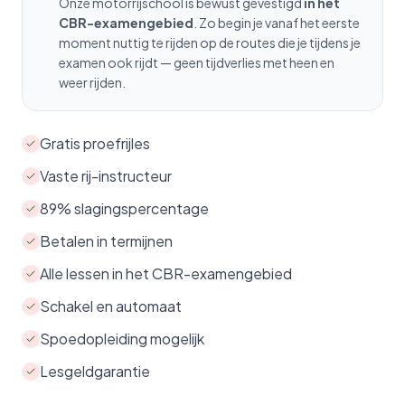
Onze motorrijschool is bewust gevestigd
in het
CBR-examengebied
. Zo begin je vanaf het eerste
moment nuttig te rijden op de routes die je tijdens je
examen ook rijdt — geen tijdverlies met heen en
weer rijden.
Gratis proefrijles
Vaste rij-instructeur
89% slagingspercentage
Betalen in termijnen
Alle lessen in het CBR-examengebied
Schakel en automaat
Spoedopleiding mogelijk
Lesgeldgarantie