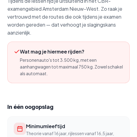
Tijdens de lessen rijd je uitsluitend in het CBR-
examengebied Amsterdam Nieuw-West. Zo raak je
vertrouwd met de routes die ook tijdens je examen
worden gereden — dat verhoogt je slagingskans
aanzienlijk.
Wat mag je hiermee rijden?
Personenauto's tot 3.500 kg, met een
aanhangwagen tot maximaal 750 kg. Zowel schakel
als automaat.
In één oogopslag
Minimumleeftijd
Theorie vanaf 16 jaar, rijlessen vanaf 16,5 jaar,