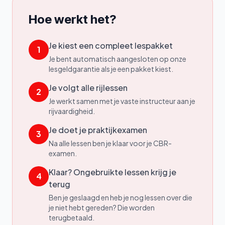
Hoe werkt het?
Je kiest een compleet lespakket
1
Je bent automatisch aangesloten op onze
lesgeldgarantie als je een pakket kiest.
Je volgt alle rijlessen
2
Je werkt samen met je vaste instructeur aan je
rijvaardigheid.
Je doet je praktijkexamen
3
Na alle lessen ben je klaar voor je CBR-
examen.
Klaar? Ongebruikte lessen krijg je
4
terug
Ben je geslaagd en heb je nog lessen over die
je niet hebt gereden? Die worden
terugbetaald.