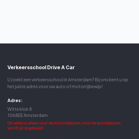
Verkeersschool Drive A Car
U zoekt een verkeersschool in Amsterdam? Bij ons bent u op
het juiste adres voor uw auto of motorrijbewijs!
Adres:
Witte klok 8
1068EE Amsterdam
Dit adres is alleen voor de motorrijlessen, voor de autorijlessen
wordt jij opgehaald.